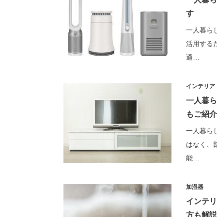
す
一人暮ら
活用する
適…
インテリア
一人暮ら
もご紹介
一人暮ら
はなく、
能…
加湿器
インテリ
方も解説