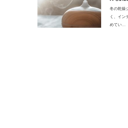
冬の乾燥
く、イン
めてい…